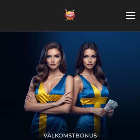
VÄLKOMSTBONUS