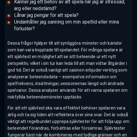
Känner jag ett behov av att spela när jag är stressad,
arg eller nedstämd?
Lånar jag pengar för att spela?
Undanhåller jag sanning om min speltid eller mina
förluster?
Dessa frågor hjälper till att synliggöra mönster och känslor
som kan vara kopplade till spelandet. För många spelare är
ett självtest en möjlighet att se sitt beteende ur ett nytt
perspektiv, vilket i sin tur kan leda till att man vidtar åtgärder i
god tid. Det är också vanligt att casinon erbjuder verktyg som
analyserar beteendedata – exempelvis information om
spelfrekvens, insättningar, sessionernas längd och ändrade
spelvanor. Dessa analyser används för att varna spelaren om
riskfyllda beteendemönster upptäcks.
För att ett självtest ska vara effektivt behöver spelaren vara
ärlig och ta sig tiden att reflektera över sina svar. Det är också
viktigt att regelbundet upprepa självtester för att följa upp om
beteendet förändras, förbättras eller försämras. Självtester
fungerar bäst när de kombineras med tydliga gränser och en