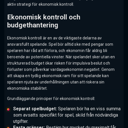
aktiv strategi för ekonomisk kontroll.
Ekonomisk kontroll och
budgethantering
Ekonomisk kontroll är en av de viktigaste delarna av
ansvarsfullt spelande. Spel bör alltid ske med pengar som
spelaren har råd att förlora, och ekonomin får aldrig bli
beroende av potentiella vinster. När spelandet sker utan en
strukturerad budget ökar risken för impulsiva beslut och
förluster som påverkar vardagsekonomin negativt. Genom
att skapa en tydlig ekonomisk ram för sitt spelande kan
spelaren njuta av underhållningen utan att riskera sin
ekonomiska stabilitet.
Grundläggande principer för ekonomisk kontroll:
Separat spelbudget:
Spelaren bör ha en viss summa
som avsatts specifikt för spel, skild från nödvändiga
utgifter.
Fasta gränser:
Bestäm hur mycket du maximalt får