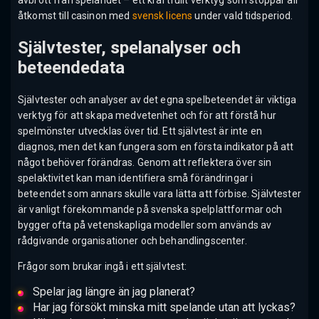
åtkomst till casinon med
svensk licens
under vald tidsperiod.
Självtester, spelanalyser och
beteendedata
Självtester och analyser av det egna spelbeteendet är viktiga
verktyg för att skapa medvetenhet och för att förstå hur
spelmönster utvecklas över tid. Ett självtest är inte en
diagnos, men det kan fungera som en första indikator på att
något behöver förändras. Genom att reflektera över sin
spelaktivitet kan man identifiera små förändringar i
beteendet som annars skulle vara lätta att förbise. Självtester
är vanligt förekommande på svenska spelplattformar och
bygger ofta på vetenskapliga modeller som används av
rådgivande organisationer och behandlingscenter.
Frågor som brukar ingå i ett självtest:
Spelar jag längre än jag planerat?
Har jag försökt minska mitt spelande utan att lyckas?