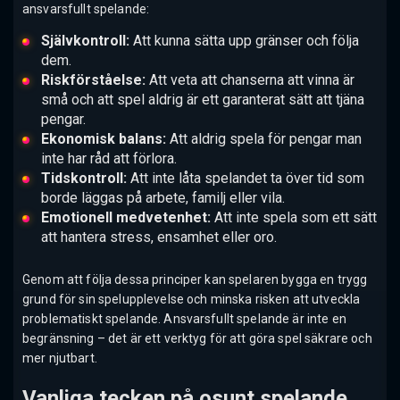
ansvarsfullt spelande:
Självkontroll:
Att kunna sätta upp gränser och följa
dem.
Riskförståelse:
Att veta att chanserna att vinna är
små och att spel aldrig är ett garanterat sätt att tjäna
pengar.
Ekonomisk balans:
Att aldrig spela för pengar man
inte har råd att förlora.
Tidskontroll:
Att inte låta spelandet ta över tid som
borde läggas på arbete, familj eller vila.
Emotionell medvetenhet:
Att inte spela som ett sätt
att hantera stress, ensamhet eller oro.
Genom att följa dessa principer kan spelaren bygga en trygg
grund för sin spelupplevelse och minska risken att utveckla
problematiskt spelande. Ansvarsfullt spelande är inte en
begränsning – det är ett verktyg för att göra spel säkrare och
mer njutbart.
Vanliga tecken på osunt spelande