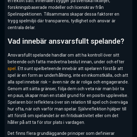
effektivt sätt. Innehållet bygger på svenska riktlinjer,
forskningsbaserade modeller och licenskrav från
Spelinspektionen. Tillsammans skapar dessa faktorer en
trygg spelmiljö där transparens, tydlighet och ansvar är
centrala delar.
Vad innebär ansvarsfullt spelande?
Ansvarsfullt spelande handlar om att ha kontroll över sitt
beteende och fatta medvetna beslut innan, under och efter
spel
. Ett sunt spelbeteende innebär att spelaren förstår att
spel är en form av underhållning, inte en inkomstkälla, och att
alla spel innebär risk – även när de är roliga och engagerande.
Genom att sätta gränser, följa dem och veta när man bör ta
en paus, skapar man en stabil grund för en positiv upplevelse.
Spelaren bör reflektera över sin relation till spel och överväga
hur ofta, när och varför man spelar. Självreflektion hjälper till
att förstå om spelandet är en fritidsaktivitet eller om det
håller på att ta för stor plats i vardagen.
Det finns flera grundläggande principer som definierar