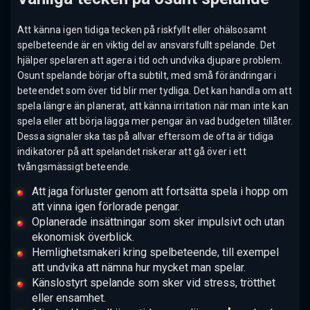
Att känna igen tidiga tecken på riskfyllt eller ohälsosamt
spelbeteende är en viktig del av ansvarsfullt spelande. Det
hjälper spelaren att agera i tid och undvika djupare problem.
Osunt spelande börjar ofta subtilt, med små förändringar i
beteendet som över tid blir mer tydliga. Det kan handla om att
spela längre än planerat, att känna irritation när man inte kan
spela eller att börja lägga mer pengar än vad budgeten tillåter.
Dessa signaler ska tas på allvar eftersom de ofta är tidiga
indikatorer på att spelandet riskerar att gå över i ett
tvångsmässigt beteende.
Att jaga förluster genom att fortsätta spela i hopp om
att vinna igen förlorade pengar.
Oplanerade insättningar som sker impulsivt och utan
ekonomisk överblick.
Hemlighetsmakeri kring spelbeteende, till exempel
att undvika att nämna hur mycket man spelar.
Känslostyrt spelande som sker vid stress, trötthet
eller ensamhet.